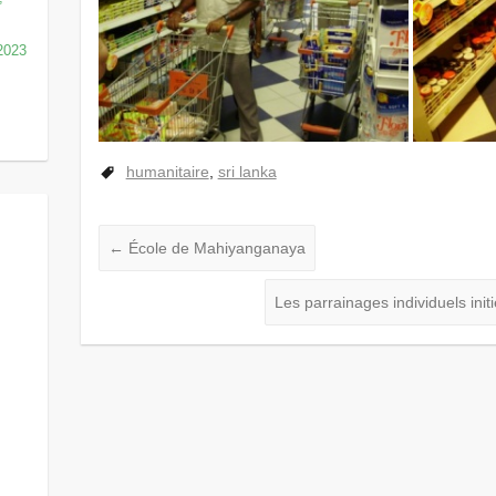
/2023
humanitaire
,
sri lanka
←
École de Mahiyanganaya
Les parrainages individuels in