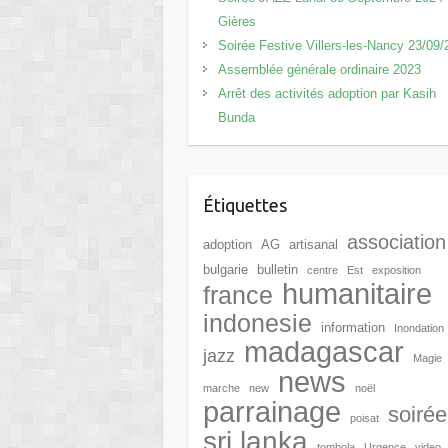
Gières
Soirée Festive Villers-les-Nancy 23/09
Assemblée générale ordinaire 2023
Arrêt des activités adoption par Kasih
Bunda
Étiquettes
association
adoption
AG
artisanal
bulgarie
bulletin
centre
Est
exposition
humanitaire
france
indonesie
information
Inondation
madagascar
jazz
Magie
news
marche
new
noël
parrainage
soirée
poisat
sri lanka
tombola
Urgence
video