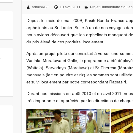
adminKBF
10 avril 2011
Projet Humanitaire Sri La
Depuis le mois de mai 2009, Kasih Bunda France appo
orphelinats au Sri Lanka. Suite à un de nos voyages d
nous avions découvert que les orphelinats manquent de 
du prix élevé de ces produits, localement.
Après un projet pilote qui consistait à verser une somm
.
Wattala, Moratuwa et Galle, le programme a été déployé
(Wattala), Sarvodaya (Moratuwa) et Sr Theresa (Moratuw
mensuels (lait en poudre et riz) les sommes sont utilisée
et suivi localement par notre correspondant Ratnasiri.
Durant nos missions en août 2010 et en avril 2011, nous
très importante et appréciée par les directions de chaque
,