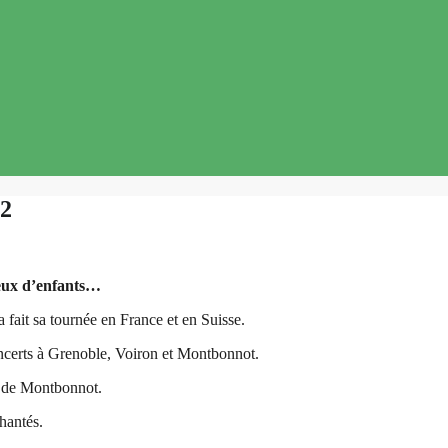
2
yeux d’enfants…
ait sa tournée en France et en Suisse.
oncerts à Grenoble, Voiron et Montbonnot.
t de Montbonnot.
chantés.