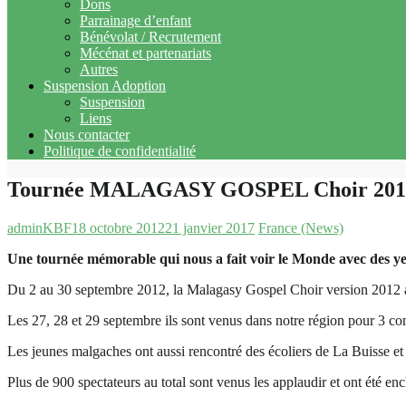
Dons
Parrainage d’enfant
Bénévolat / Recrutement
Mécénat et partenariats
Autres
Suspension Adoption
Suspension
Liens
Nous contacter
Politique de confidentialité
Tournée MALAGASY GOSPEL Choir 201
adminKBF
18 octobre 2012
21 janvier 2017
France (News)
Une tournée mémorable qui nous a fait voir le Monde avec des 
Du 2 au 30 septembre 2012, la Malagasy Gospel Choir version 2012 a f
Les 27, 28 et 29 septembre ils sont venus dans notre région pour 3 c
Les jeunes malgaches ont aussi rencontré des écoliers de La Buisse e
Plus de 900 spectateurs au total sont venus les applaudir et ont été en